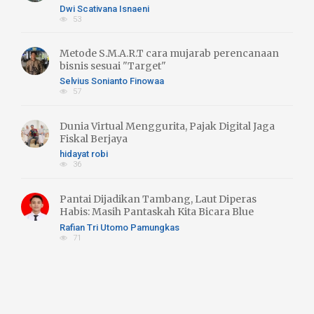
Literasi Hijau
Dwi Scativana Isnaeni
53
Metode S.M.A.R.T cara mujarab perencanaan
bisnis sesuai "Target"
Selvius Sonianto Finowaa
57
Dunia Virtual Menggurita, Pajak Digital Jaga
Fiskal Berjaya
hidayat robi
36
Pantai Dijadikan Tambang, Laut Diperas
Habis: Masih Pantaskah Kita Bicara Blue
Economy atau Blue Trust Exlpoitation??
Rafian Tri Utomo Pamungkas
71