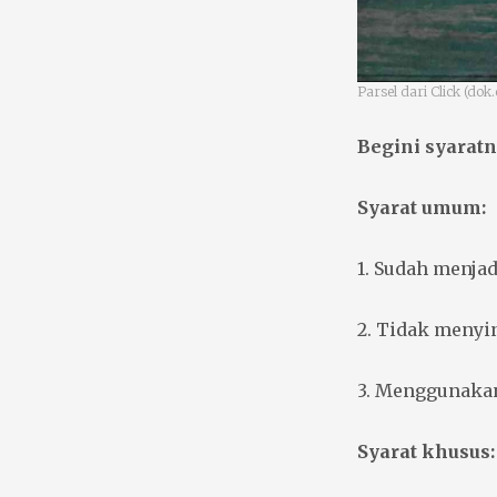
Parsel dari Click (dok.
Begini syarat
Syarat umum:
1. Sudah menja
2. Tidak menyi
3. Menggunakan
Syarat khusus: