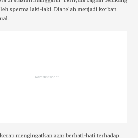
eta di stasiun Manggarai. Ternyata bagian belakang
leh sperma laki-laki. Dia telah menjadi korban
ual.
kerap mengingatkan agar berhati-hati terhadap