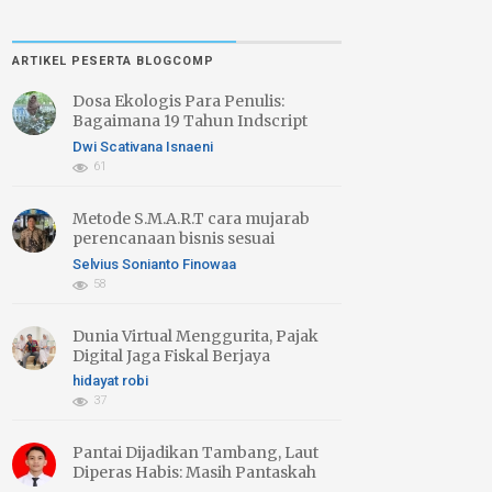
ARTIKEL PESERTA BLOGCOMP
Dosa Ekologis Para Penulis:
Bagaimana 19 Tahun Indscript
Creative Menebusnya Lewat
Dwi Scativana Isnaeni
Literasi Hijau
61
Metode S.M.A.R.T cara mujarab
perencanaan bisnis sesuai
"Target"
Selvius Sonianto Finowaa
58
Dunia Virtual Menggurita, Pajak
Digital Jaga Fiskal Berjaya
hidayat robi
37
Pantai Dijadikan Tambang, Laut
Diperas Habis: Masih Pantaskah