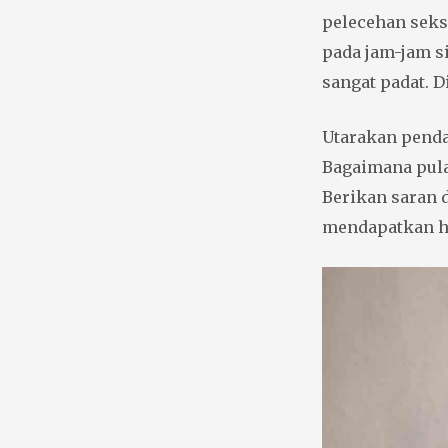
pelecehan seksu
pada jam-jam s
sangat padat. D
Utarakan penda
Bagaimana pula 
Berikan saran d
mendapatkan ha