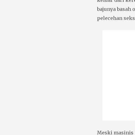
keluar dari ker
bajunya basah o
pelecehan seks
Meski masinis 