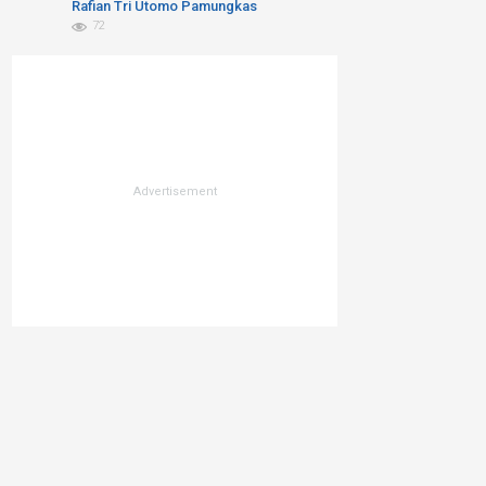
Kita Bicara Blue Economy atau
Rafian Tri Utomo Pamungkas
Blue Trust Exlpoitation??
72