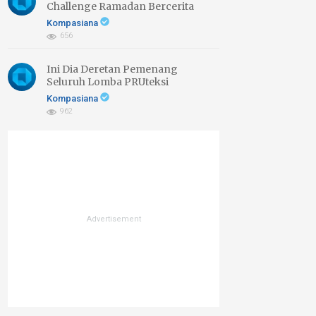
Challenge Ramadan Bercerita
2026 di Sini
Kompasiana
656
Ini Dia Deretan Pemenang
Seluruh Lomba PRUteksi
Finansial, Bahagia Kemudian!
Kompasiana
962