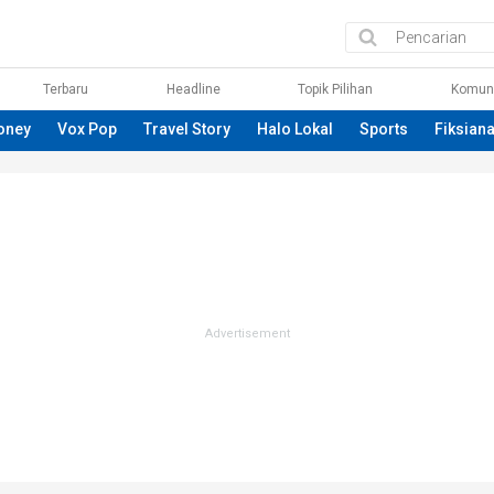
Terbaru
Headline
Topik Pilihan
Komun
oney
Vox Pop
Travel Story
Halo Lokal
Sports
Fiksian