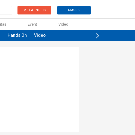
MULAI NULIS
MASUK
itas
Event
Video
a
Hands On
Video