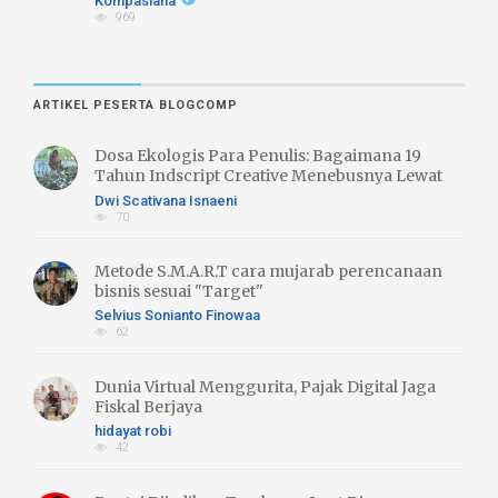
Kompasiana
969
ARTIKEL PESERTA BLOGCOMP
Dosa Ekologis Para Penulis: Bagaimana 19
Tahun Indscript Creative Menebusnya Lewat
Literasi Hijau
Dwi Scativana Isnaeni
70
Metode S.M.A.R.T cara mujarab perencanaan
bisnis sesuai "Target"
Selvius Sonianto Finowaa
62
Dunia Virtual Menggurita, Pajak Digital Jaga
Fiskal Berjaya
hidayat robi
42