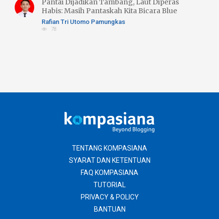
Pantai Dijadikan Tambang, Laut Diperas
Habis: Masih Pantaskah Kita Bicara Blue
Economy atau Blue Trust Exlpoitation??
Rafian Tri Utomo Pamungkas
78
TENTANG KOMPASIANA
SYARAT DAN KETENTUAN
FAQ KOMPASIANA
TUTORIAL
PRIVACY & POLICY
BANTUAN