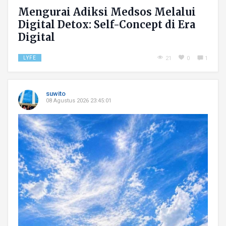
Mengurai Adiksi Medsos Melalui
Digital Detox: Self-Concept di Era
Digital
LYFE
21
0
1
suwito
08 Agustus 2026 23:45:01