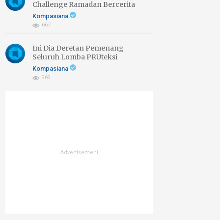
Challenge Ramadan Bercerita
2026 di Sini
Kompasiana
667
Ini Dia Deretan Pemenang
Seluruh Lomba PRUteksi
Finansial, Bahagia Kemudian!
Kompasiana
969