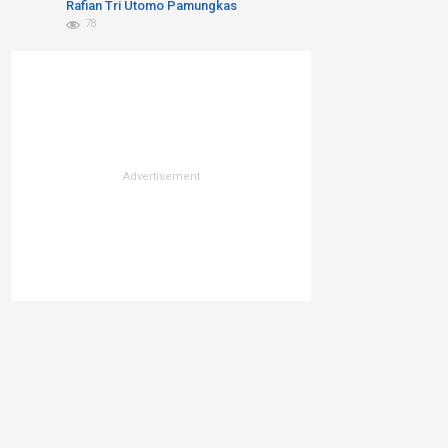
Kita Bicara Blue Economy atau
Rafian Tri Utomo Pamungkas
Blue Trust Exlpoitation??
78