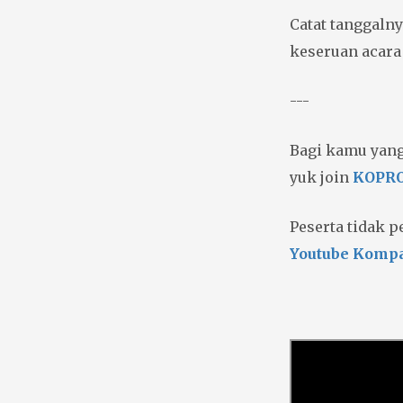
Catat tanggaln
keseruan acara 
---
Bagi kamu yang
yuk join
KOPRO
Peserta tidak 
Youtube Komp