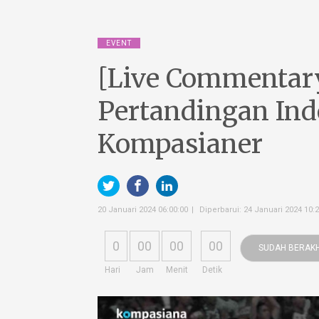
EVENT
[Live Commentar
Pertandingan Ind
Kompasianer
20 Januari 2024 06:00:00
Diperbarui: 24 Januari 2024 10:2
0
00
00
00
SUDAH BERAKH
Hari
Jam
Menit
Detik