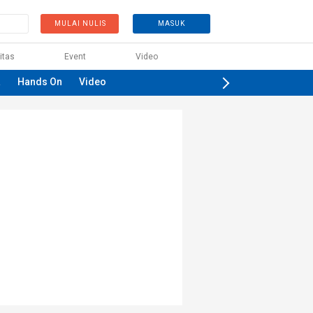
MULAI NULIS
MASUK
itas
Event
Video
a
Hands On
Video