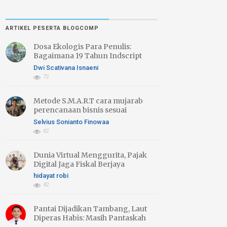
ARTIKEL PESERTA BLOGCOMP
Dosa Ekologis Para Penulis:
Bagaimana 19 Tahun Indscript
Creative Menebusnya Lewat
Dwi Scativana Isnaeni
Literasi Hijau
72
Metode S.M.A.R.T cara mujarab
perencanaan bisnis sesuai
"Target"
Selvius Sonianto Finowaa
62
Dunia Virtual Menggurita, Pajak
Digital Jaga Fiskal Berjaya
hidayat robi
42
Pantai Dijadikan Tambang, Laut
Diperas Habis: Masih Pantaskah