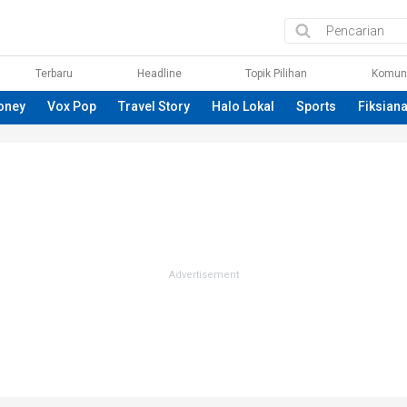
Terbaru
Headline
Topik Pilihan
Komun
oney
Vox Pop
Travel Story
Halo Lokal
Sports
Fiksian