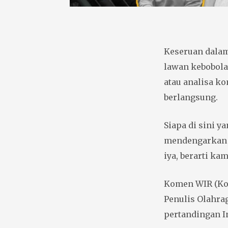
Keseruan dalam
lawan kebobolan
atau analisa k
berlangsung.
Siapa di sini 
mendengarkan 
iya, berarti k
Komen WIR (Ko
Penulis Olahra
pertandingan I