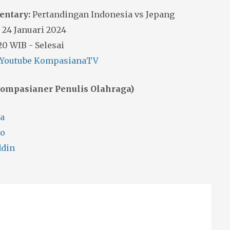
entary:
Pertandingan Indonesia vs Jepang
 24 Januari 2024
20 WIB - Selesai
Youtube KompasianaTV
ompasianer Penulis Olahraga)
a
so
ddin