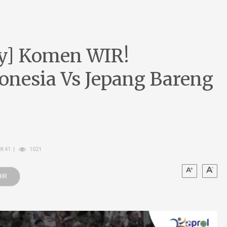
y] Komen WIR!
onesia Vs Jepang Bareng
8:41
1021
IR