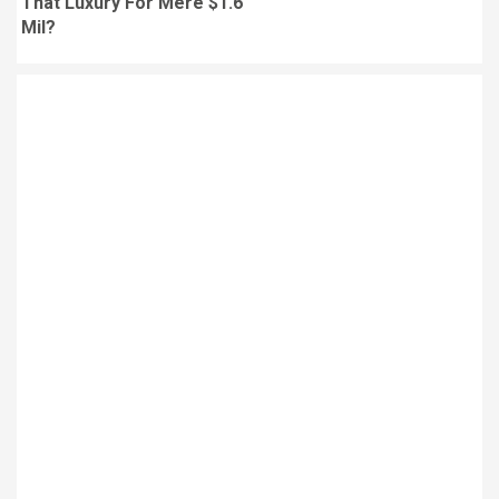
That Luxury For Mere $1.6
Mil?