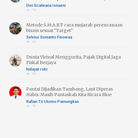
Literasi Hijau
Dwi Scativana Isnaeni
76
Metode S.M.A.R.T cara mujarab perencanaan
bisnis sesuai "Target"
Selvius Sonianto Finowaa
63
Dunia Virtual Menggurita, Pajak Digital Jaga
Fiskal Berjaya
hidayat robi
43
Pantai Dijadikan Tambang, Laut Diperas
Habis: Masih Pantaskah Kita Bicara Blue
Economy atau Blue Trust Exlpoitation??
Rafian Tri Utomo Pamungkas
79