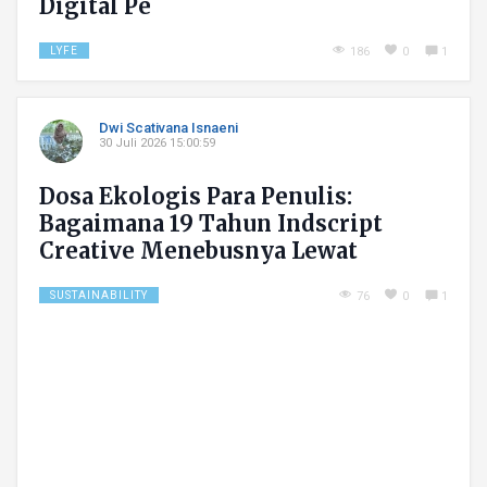
Digital Pe
LYFE
186
0
1
Dwi Scativana Isnaeni
30 Juli 2026 15:00:59
Dosa Ekologis Para Penulis:
Bagaimana 19 Tahun Indscript
Creative Menebusnya Lewat
Literasi Hijau
SUSTAINABILITY
76
0
1