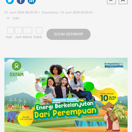
07 Juni 2024 08:29:39
Diperbarui: 14 Juni 2024 03:40:41
1540
SUDAH BERAKHIR
Hari
Jam
Menit
Detik