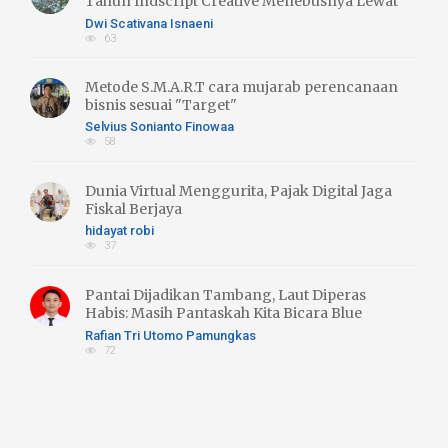
Tahun Indscript Creative Menebusnya Lewat
Literasi Hijau
Dwi Scativana Isnaeni
63
Metode S.M.A.R.T cara mujarab perencanaan
bisnis sesuai "Target"
Selvius Sonianto Finowaa
58
Dunia Virtual Menggurita, Pajak Digital Jaga
Fiskal Berjaya
hidayat robi
37
Pantai Dijadikan Tambang, Laut Diperas
Habis: Masih Pantaskah Kita Bicara Blue
Economy atau Blue Trust Exlpoitation??
Rafian Tri Utomo Pamungkas
72