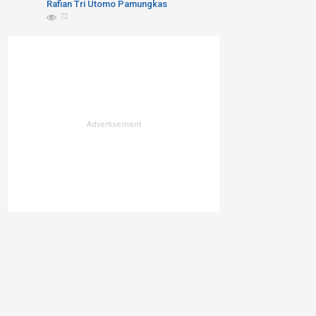
Kita Bicara Blue Economy atau
Rafian Tri Utomo Pamungkas
Blue Trust Exlpoitation??
72