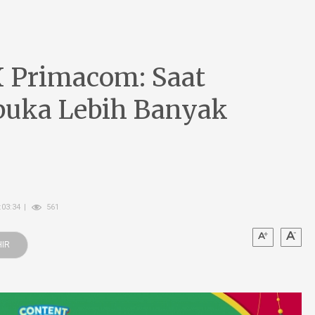
X Primacom: Saat
buka Lebih Banyak
:03:34
561
IR