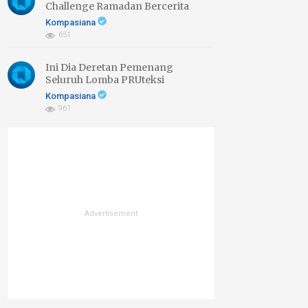
Challenge Ramadan Bercerita
2026 di Sini
Kompasiana
651
Ini Dia Deretan Pemenang
Seluruh Lomba PRUteksi
Finansial, Bahagia Kemudian!
Kompasiana
961