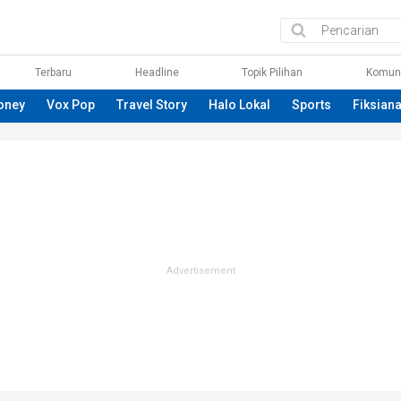
Terbaru
Headline
Topik Pilihan
Komun
oney
Vox Pop
Travel Story
Halo Lokal
Sports
Fiksian