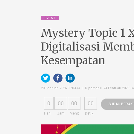
EVENT
Mystery Topic 1 
Digitalisasi Mem
Kesempatan
20 Februari 2026 05:03:44
Diperbarui: 24 Februari 2026 14
0
00
00
00
SUDAH BERAKH
Hari
Jam
Menit
Detik