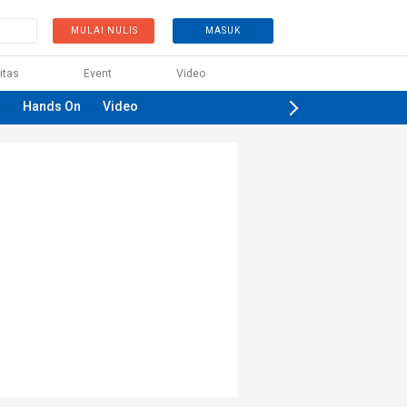
MULAI NULIS
MASUK
itas
Event
Video
a
Hands On
Video