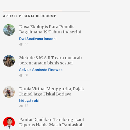
ARTIKEL PESERTA BLOGCOMP
Dosa Ekologis Para Penulis:
Bagaimana 19 Tahun Indscript
Creative Menebusnya Lewat
Dwi Scativana Isnaeni
Literasi Hijau
55
Metode S.M.A.R.T cara mujarab
perencanaan bisnis sesuai
"Target"
Selvius Sonianto Finowaa
58
Dunia Virtual Menggurita, Pajak
Digital Jaga Fiskal Berjaya
hidayat robi
37
Pantai Dijadikan Tambang, Laut
Diperas Habis: Masih Pantaskah