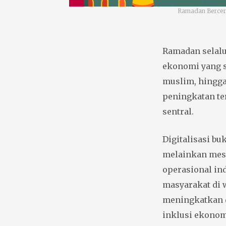
Ramadan Berceri
Ramadan selalu
ekonomi yang s
muslim, hingga
peningkatan te
sentral.
Digitalisasi bu
melainkan mesi
operasional in
masyarakat di w
meningkatkan d
inklusi ekonom