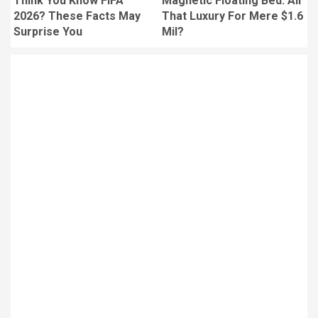
Think You Know FIFA
Magnetic Floating Bed: All
2026? These Facts May
That Luxury For Mere $1.6
Surprise You
Mil?