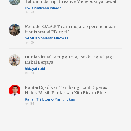
Tahun Indscript Creative Menebusnya Lewat
Literasi Hijau
Dwi Scativana Isnaeni
78
Metode S.M.A.R.T cara mujarab perencanaan
bisnis sesuai "Target"
Selvius Sonianto Finowaa
69
Dunia Virtual Menggurita, Pajak Digital Jaga
Fiskal Berjaya
hidayat robi
48
Pantai Dijadikan Tambang, Laut Diperas
Habis: Masih Pantaskah Kita Bicara Blue
Economy atau Blue Trust Exlpoitation??
Rafian Tri Utomo Pamungkas
84