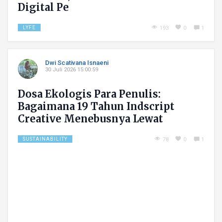
Digital Pe
LYFE
193
0
1
Dwi Scativana Isnaeni
30 Juli 2026 15:00:59
Dosa Ekologis Para Penulis:
Bagaimana 19 Tahun Indscript
Creative Menebusnya Lewat
Literasi Hijau
SUSTAINABILITY
78
0
1