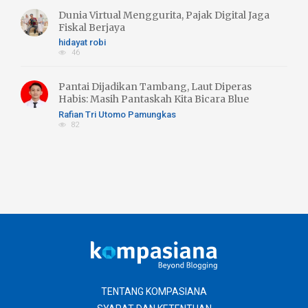
Dunia Virtual Menggurita, Pajak Digital Jaga
Fiskal Berjaya
hidayat robi
46
Pantai Dijadikan Tambang, Laut Diperas
Habis: Masih Pantaskah Kita Bicara Blue
Economy atau Blue Trust Exlpoitation??
Rafian Tri Utomo Pamungkas
82
TENTANG KOMPASIANA