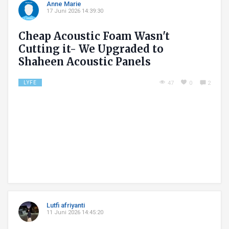
Anne Marie
17 Juni 2026 14:39:30
Cheap Acoustic Foam Wasn't
Cutting it- We Upgraded to
Shaheen Acoustic Panels
LYFE
47
0
2
Lutfi afriyanti
11 Juni 2026 14:45:20