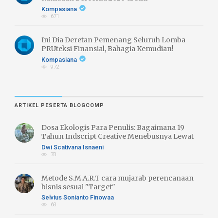
Kompasiana
671
Ini Dia Deretan Pemenang Seluruh Lomba
PRUteksi Finansial, Bahagia Kemudian!
Kompasiana
972
ARTIKEL PESERTA BLOGCOMP
Dosa Ekologis Para Penulis: Bagaimana 19
Tahun Indscript Creative Menebusnya Lewat
Literasi Hijau
Dwi Scativana Isnaeni
78
Metode S.M.A.R.T cara mujarab perencanaan
bisnis sesuai "Target"
Selvius Sonianto Finowaa
68