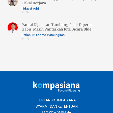
Fiskal Berjaya
hidayat robi
37
Pantai Dijadikan Tambang, Laut Diperas
Habis: Masih Pantaskah Kita Bicara Blue
Economy atau Blue Trust Exlpoitation??
Rafian Tri Utomo Pamungkas
72
TENTANG KOMPASIANA
SYARAT DAN KETENTUAN
FAQ KOMPASIANA