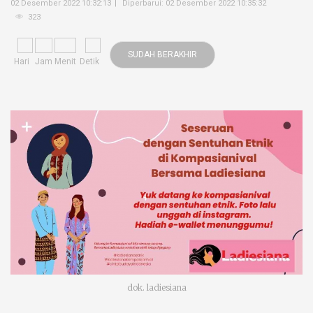
02 Desember 2022 10:32:13
Diperbarui: 02 Desember 2022 10:35:32
323
SUDAH BERAKHIR
Hari
Jam
Menit
Detik
dok. ladiesiana