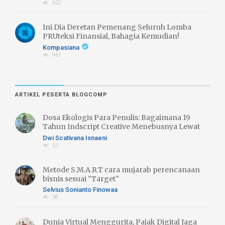
652
Ini Dia Deretan Pemenang Seluruh Lomba
PRUteksi Finansial, Bahagia Kemudian!
Kompasiana
961
ARTIKEL PESERTA BLOGCOMP
Dosa Ekologis Para Penulis: Bagaimana 19
Tahun Indscript Creative Menebusnya Lewat
Literasi Hijau
Dwi Scativana Isnaeni
55
Metode S.M.A.R.T cara mujarab perencanaan
bisnis sesuai "Target"
Selvius Sonianto Finowaa
58
Dunia Virtual Menggurita, Pajak Digital Jaga